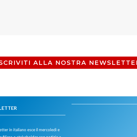
ISCRIVITI ALLA NOSTRA NEWSLETTE
LETTER
tter in italiano esce il mercoledì e
 filiera e stakeholder con notizie a