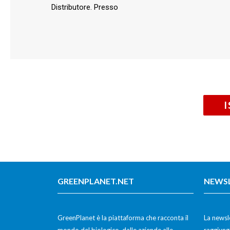
Distributore. Presso
GREENPLANET.NET
NEWS
GreenPlanet è la piattaforma che racconta il
La newsle
mondo del biologico, dalle aziende alle
raggiunge