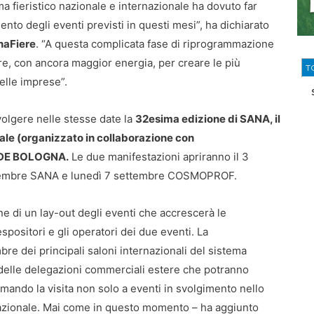
ma fieristico nazionale e internazionale ha dovuto far
to degli eventi previsti in questi mesi”, ha dichiarato
naFiere
. “A questa complicata fase di riprogrammazione
re, con ancora maggior energia, per creare le più
T
elle imprese”.
olgere nelle stesse date la
32esima edizione di SANA, il
rale (organizzato in collaborazione con
DE BOLOGNA.
Le due manifestazioni apriranno il 3
ttembre SANA e lunedì 7 settembre COSMOPROF.
one di un lay-out degli eventi che accrescerà le
spositori e gli operatori dei due eventi. La
re dei principali saloni internazionali del sistema
g delle delegazioni commerciali estere che potranno
mando la visita non solo a eventi in svolgimento nello
 nazionale. Mai come in questo momento – ha aggiunto