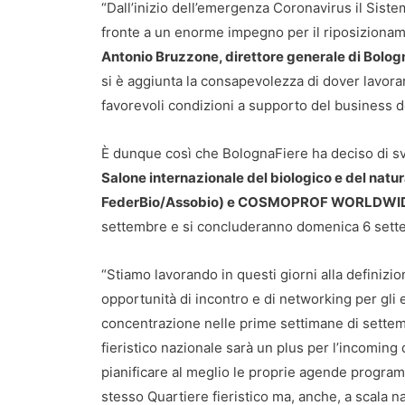
“Dall’inizio dell’emergenza Coronavirus il Siste
fronte a un enorme impegno per il riposizionamen
Antonio Bruzzone, direttore generale di Bolog
si è aggiunta la consapevolezza di dover lavora
favorevoli condizioni a supporto del business d
È dunque così che BolognaFiere ha deciso di sv
Salone internazionale del biologico e del natu
FederBio/Assobio) e COSMOPROF WORLDWI
settembre e si concluderanno domenica 6 se
“Stiamo lavorando in questi giorni alla definizi
opportunità di incontro e di networking per gli e
concentrazione nelle prime settimane di settemb
fieristico nazionale sarà un plus per l’incomin
pianificare al meglio le proprie agende program
stesso Quartiere fieristico ma, anche, a scala