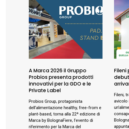
A Marca 2026 il Gruppo
Fileni
Probios presenta prodotti
debutt
innovativi per la GDO e le
arriva
Private Label
Fileni, t
avicolo 
Probios Group, protagonista
un’alim
dell’alimentazione healthy, free-from e
consape
plant-based, torna alla 22ª edizione di
BolognaF
Marca by BolognaFiere, l’evento di
appunta
riferimento per la Marca del