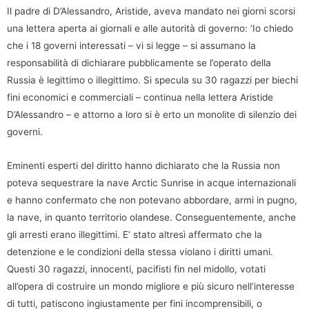
Il padre di D’Alessandro, Aristide, aveva mandato nei giorni scorsi
una lettera aperta ai giornali e alle autorità di governo: ‘Io chiedo
che i 18 governi interessati – vi si legge – si assumano la
responsabilità di dichiarare pubblicamente se l’operato della
Russia è legittimo o illegittimo. Si specula su 30 ragazzi per biechi
fini economici e commerciali – continua nella lettera Aristide
D’Alessandro – e attorno a loro si è erto un monolite di silenzio dei
governi.
Eminenti esperti del diritto hanno dichiarato che la Russia non
poteva sequestrare la nave Arctic Sunrise in acque internazionali
e hanno confermato che non potevano abbordare, armi in pugno,
la nave, in quanto territorio olandese. Conseguentemente, anche
gli arresti erano illegittimi. E’ stato altresì affermato che la
detenzione e le condizioni della stessa violano i diritti umani.
Questi 30 ragazzi, innocenti, pacifisti fin nel midollo, votati
all’opera di costruire un mondo migliore e più sicuro nell’interesse
di tutti, patiscono ingiustamente per fini incomprensibili, o