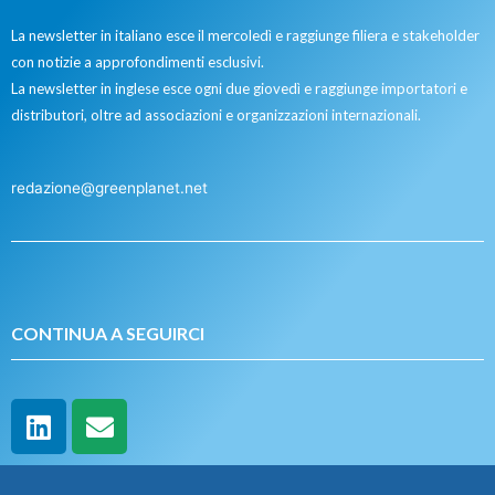
La newsletter in italiano esce il mercoledì e raggiunge filiera e stakeholder
con notizie a approfondimenti esclusivi.
La newsletter in inglese esce ogni due giovedì e raggiunge importatori e
distributori, oltre ad associazioni e organizzazioni internazionali.
redazione@greenplanet.net
CONTINUA A SEGUIRCI