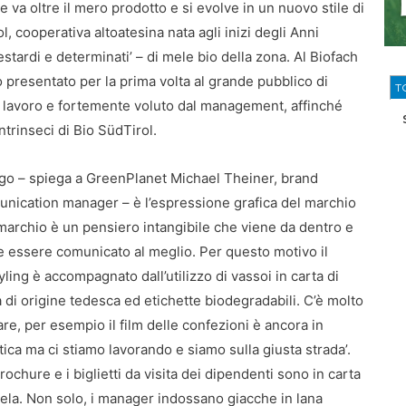
 va oltre il mero prodotto e si evolve in un nuovo stile di
ol, cooperativa altoatesina nata agli inizi degli Anni
stardi e determinati’ – di mele bio della zona. Al Biofach
o presentato per la prima volta al grande pubblico di
T
so lavoro e fortemente voluto dal management, affinché
intrinseci di Bio SüdTirol.
logo – spiega a GreenPlanet Michael Theiner, brand
nication manager – è l’espressione grafica del marchio
 marchio è un pensiero intangibile che viene da dentro e
 essere comunicato al meglio. Per questo motivo il
yling è accompagnato dall’utilizzo di vassoi in carta di
 di origine tedesca ed etichette biodegradabili. C’è molto
are, per esempio il film delle confezioni è ancora in
tica ma ci stiamo lavorando e siamo sulla giusta strada’.
rochure e i biglietti da visita dei dipendenti sono in carta
ela. Non solo, i manager indossano giacche in lana