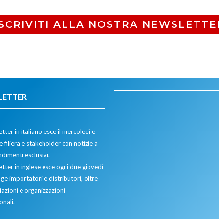
ISCRIVITI ALLA NOSTRA NEWSLETTE
LETTER
tter in italiano esce il mercoledì e
 filiera e stakeholder con notizie a
dimenti esclusivi.
etter in inglese esce ogni due giovedì
ge importatori e distributori, oltre
iazioni e organizzazioni
onali.