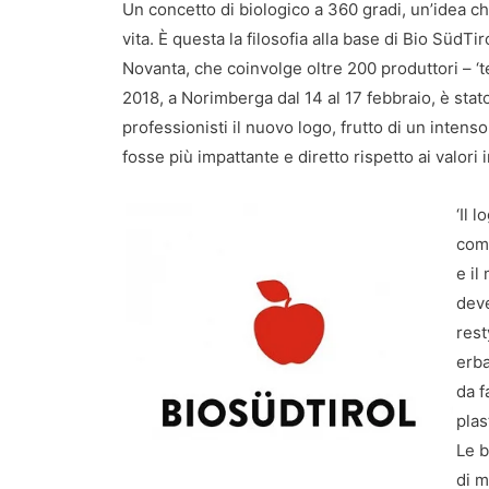
Un concetto di biologico a 360 gradi, un’idea che
vita. È questa la filosofia alla base di Bio SüdTir
Novanta, che coinvolge oltre 200 produttori – ‘te
2018, a Norimberga dal 14 al 17 febbraio, è stat
professionisti il nuovo logo, frutto di un inten
fosse più impattante e diretto rispetto ai valori 
‘Il 
comu
e il
deve
rest
erba
da f
plas
Le b
di m