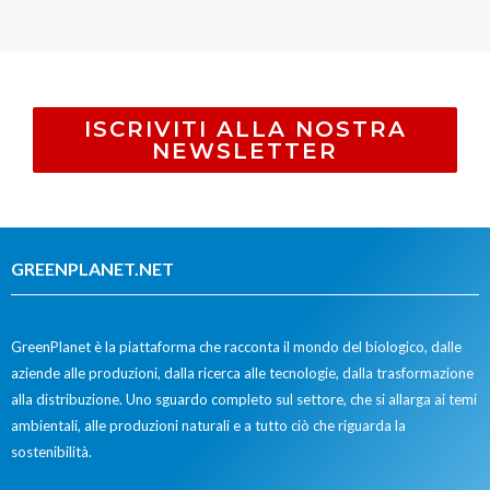
ISCRIVITI ALLA NOSTRA
NEWSLETTER
GREENPLANET.NET
GreenPlanet è la piattaforma che racconta il mondo del biologico, dalle
aziende alle produzioni, dalla ricerca alle tecnologie, dalla trasformazione
alla distribuzione. Uno sguardo completo sul settore, che si allarga ai temi
ambientali, alle produzioni naturali e a tutto ciò che riguarda la
sostenibilità.