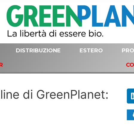
DISTRIBUZIONE
ESTERO
PRO
R
CO
ine di GreenPlanet: