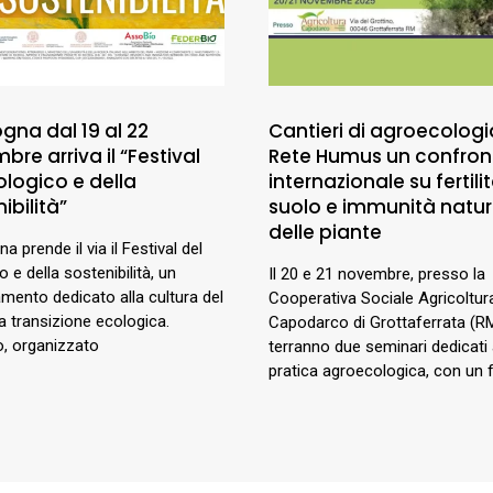
gna dal 19 al 22
Cantieri di agroecologi
re arriva il “Festival
Rete Humus un confron
ologico e della
internazionale su fertili
ibilità”
suolo e immunità natur
delle piante
a prende il via il Festival del
o e della sostenibilità, un
Il 20 e 21 novembre, presso la
mento dedicato alla cultura del
Cooperativa Sociale Agricoltur
la transizione ecologica.
Capodarco di Grottaferrata (RM
o, organizzato
terranno due seminari dedicati 
pratica agroecologica, con un 