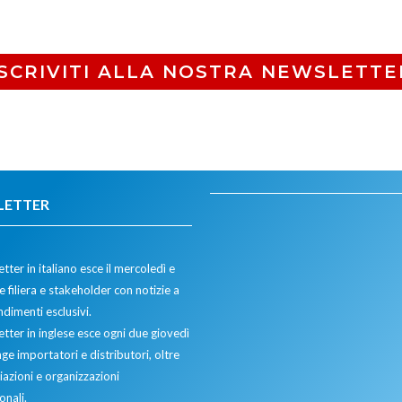
ISCRIVITI ALLA NOSTRA NEWSLETTE
LETTER
tter in italiano esce il mercoledì e
 filiera e stakeholder con notizie a
dimenti esclusivi.
etter in inglese esce ogni due giovedì
ge importatori e distributori, oltre
iazioni e organizzazioni
onali.