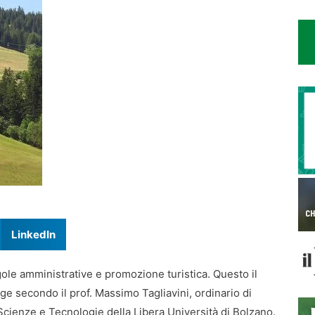
LinkedIn
egole amministrative e promozione turistica. Questo il
ige secondo il prof. Massimo Tagliavini, ordinario di
Scienze e Tecnologie della Libera Università di Bolzano.