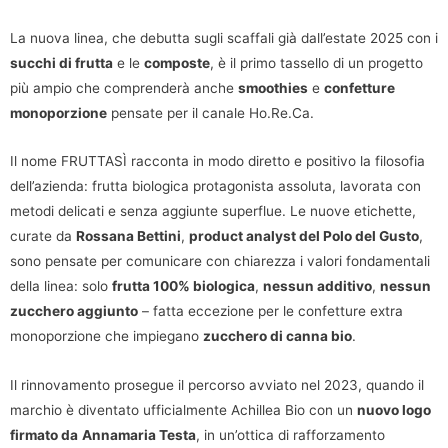
La nuova linea, che debutta sugli scaffali già dall’estate 2025 con i
succhi di frutta
e le
composte
, è il primo tassello di un progetto
più ampio che comprenderà anche
smoothies
e
confetture
monoporzione
pensate per il canale Ho.Re.Ca.
Il nome FRUTTASÌ racconta in modo diretto e positivo la filosofia
dell’azienda: frutta biologica protagonista assoluta, lavorata con
metodi delicati e senza aggiunte superflue. Le nuove etichette,
curate da
Rossana Bettini
,
product analyst del Polo del Gusto
,
sono pensate per comunicare con chiarezza i valori fondamentali
della linea: solo
frutta 100% biologica
,
nessun additivo
,
nessun
zucchero aggiunto
– fatta eccezione per le confetture extra
monoporzione che impiegano
zucchero di canna bio
.
Il rinnovamento prosegue il percorso avviato nel 2023, quando il
marchio è diventato ufficialmente Achillea Bio con un
nuovo logo
firmato da
Annamaria Testa
, in un’ottica di rafforzamento