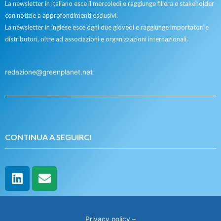
La newsletter in italiano esce il mercoledì e raggiunge filiera e stakeholder
con notizie a approfondimenti esclusivi.
La newsletter in inglese esce ogni due giovedì e raggiunge importatori e
distributori, oltre ad associazioni e organizzazioni internazionali.
redazione@greenplanet.net
CONTINUA A SEGUIRCI
Privacy policy
–