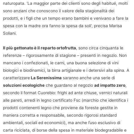
naturopata. ‘La maggior parte dei clienti sono degli habitué, molti
sono anziani che conoscono il valore della stagionalità dei
prodotti, e i figli che un tempo erano bambini e venivano a fare la
spesa con la madre ora fanno la spesa da soli’, precisa Marisa
Soliani.
Il più gettonato è il reparto ortofrutta
, sono circa cinquanta le
referenze – rigorosamente di stagione – presenti in negozio. Non
mancano i confezionati, le carni, una buona selezione di vini
biologici e biodinamici, la birra artigianale e i detersivi alla spina. A
caratterizzare
La Serenissima
saranno anche una serie di
soluzioni ecologiche
che guardano al negozio
ad impatto zero
,
secondo il format Cuorebio: frighi ad ante chiuse, vernici naturali
alle pareti, arredi in legno certificato Fsc (marchio che identifica i
prodotti contenenti legno che proviene da foreste gestite in
maniera corretta e responsabile, secondo rigorosi standard
ambientali, sociali ed economici), ma anche l’uso esclusivo di
carta riciclata, di borse della spesa in materiale biodegradabile e