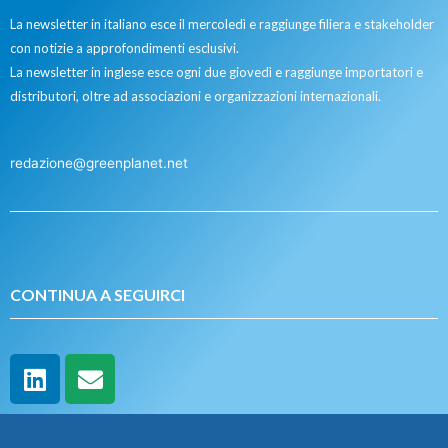
La newsletter in italiano esce il mercoledì e raggiunge filiera e stakeholder
con notizie a approfondimenti esclusivi.
La newsletter in inglese esce ogni due giovedì e raggiunge importatori e
distributori, oltre ad associazioni e organizzazioni internazionali.
redazione@greenplanet.net
CONTINUA A SEGUIRCI