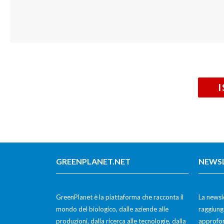
GREENPLANET.NET
NEWS
GreenPlanet è la piattaforma che racconta il
La newsle
mondo del biologico, dalle aziende alle
raggiunge
produzioni, dalla ricerca alle tecnologie, dalla
approfon