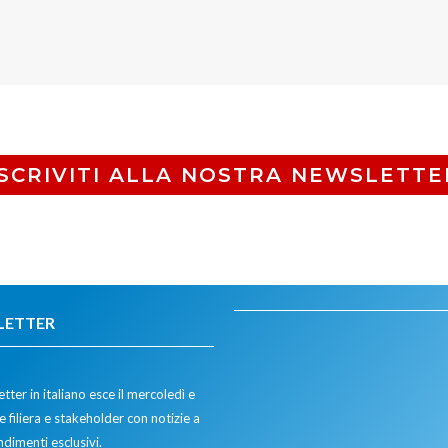
ISCRIVITI ALLA NOSTRA NEWSLETTE
LETTER
tter in italiano esce il mercoledì e
 filiera e stakeholder con notizie a
dimenti esclusivi.