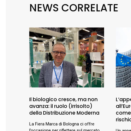
NEWS CORRELATE
Il biologico cresce, ma non
L’appe
avanza: il ruolo (irrisolto)
all’E
della Distribuzione Moderna
comer
rischio
La Fiera Marca di Bologna ci offre
l’occasione per riflettere sul mercato
Un appel