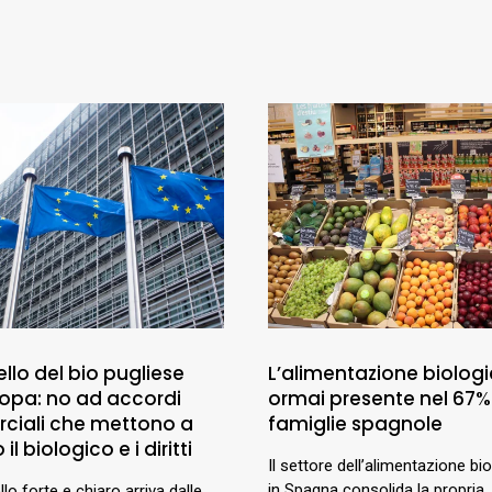
llo del bio pugliese
L’alimentazione biologi
uropa: no ad accordi
ormai presente nel 67%
ciali che mettono a
famiglie spagnole
 il biologico e i diritti
Il settore dell’alimentazione bi
in Spagna consolida la propria
lo forte e chiaro arriva dalle