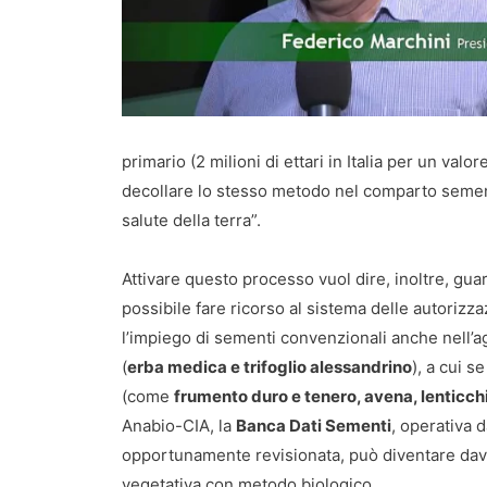
primario (2 milioni di ettari in Italia per un valo
decollare lo stesso metodo nel comparto sementi
salute della terra”.
Attivare questo processo vuol dire, inoltre, gu
possibile fare ricorso al sistema delle autorizz
l’impiego di sementi convenzionali anche nell’a
(
erba medica e trifoglio alessandrino
), a cui 
(come
frumento duro e tenero, avena, lenticchi
Anabio-CIA, la
Banca Dati Sementi
, operativa 
opportunamente revisionata, può diventare davv
vegetativa con metodo biologico.