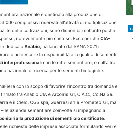
sementiera nazionale è destinata alla produzione di
03.000 complessivi riservati all’attività di moltiplicazione
T
arte delle coltivazioni, sono disponibili soltanto poche
e, spesso, notevolmente più costose. Ecco perché
CIA-
one dedicata
Anabio,
ha lanciato dal SANA 2021 il
orare e accrescere la disponibilità e la qualità di sementi
i interprofessional
i con le ditte sementiere, e dall’altra
ano nazionale di ricerca per le sementi biologiche.
naFiere con lo scopo di favorire l’incontro tra domanda e
 firmato tra Anabio CIA e Arcoiris srl, C.A.C., Co.Na.Se.
ra e il Cielo, CGS spa, Guerresi srl e Prometeo srl, ma
to – le aziende sementiere coinvolte si impegnano a
onibili alla produzione di sementi bio certificate
.
delle richieste delle imprese associate formulando veri e